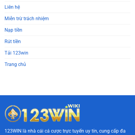
Liên hệ
Miễn trừ trách nhiệm
Nạp tiền
Rút tiền
Tải 123win
Trang chủ
123WIN là nhà cái cá cược trực tuyến uy tín, cung cấp đa