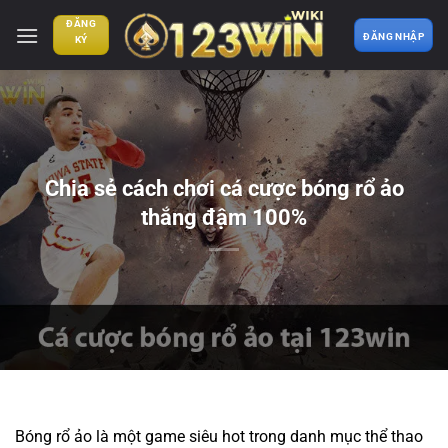
Chuyển
ĐĂNG
đến
ĐĂNG NHẬP
KÝ
nội
dung
Chia sẻ cách chơi cá cược bóng rổ ảo
thắng đậm 100%
Bóng rổ ảo là một game siêu hot trong danh mục thể thao