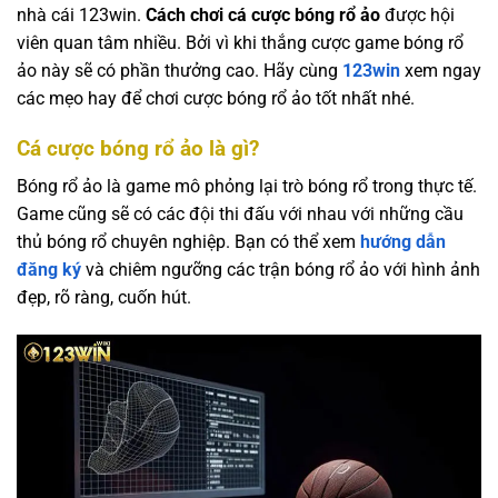
nhà cái 123win.
Cách chơi cá cược bóng rổ ảo
được hội
viên quan tâm nhiều. Bởi vì khi thắng cược game bóng rổ
ảo này sẽ có phần thưởng cao. Hãy cùng
123win
xem ngay
các mẹo hay để chơi cược bóng rổ ảo tốt nhất nhé.
Cá cược bóng rổ ảo là gì?
Bóng rổ ảo là game mô phỏng lại trò bóng rổ trong thực tế.
Game cũng sẽ có các đội thi đấu với nhau với những cầu
thủ bóng rổ chuyên nghiệp. Bạn có thể xem
hướng dẫn
đăng ký
và chiêm ngưỡng các trận bóng rổ ảo với hình ảnh
đẹp, rõ ràng, cuốn hút.