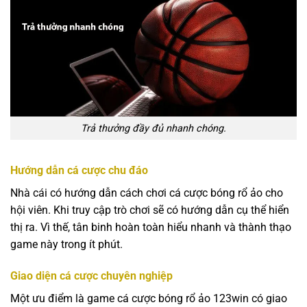
Trả thưởng đầy đủ nhanh chóng.
Hướng dẫn cá cược chu đáo
Nhà cái có hướng dẫn
cách chơi cá cược bóng rổ ảo
cho
hội viên. Khi truy cập trò chơi sẽ có hướng dẫn cụ thể hiển
thị ra. Vì thế, tân binh hoàn toàn hiểu nhanh và thành thạo
game này trong ít phút.
Giao diện cá cược chuyên nghiệp
Một ưu điểm là game cá cược bóng rổ ảo 123win có giao