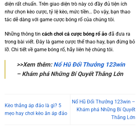
diện rất chuẩn. Trên giao diện trò này có đầy đủ tiện ích
như chọn kèo cược, tỷ lệ kèo, mức tiền… Do vậy, bạn thao
tác dễ dàng với game cược bóng rổ của chúng tôi.
Những thông tin
cách chơi cá cược bóng rổ ảo
đã đưa ra
trong bài viết. Đây là game cược thể thao hay, bạn đừng bỏ
lỡ. Chi tiết về game bóng rổ, hãy liên hệ chúng tôi.
>>Xem thêm:
Nổ Hũ Đổi Thưởng 123win
– Khám phá Những Bí Quyết Thắng Lớn
Nổ Hũ Đổi Thưởng 123win –
Kèo thắng áp đảo là gì? 5
Khám phá Những Bí Quyết
mẹo hay chơi kèo ăn áp đảo
Thắng Lớn