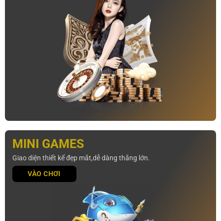
MINI GAMES
Giao diện thiết kế đẹp mắt,dễ dàng thắng lớn.
VÀO CHƠI