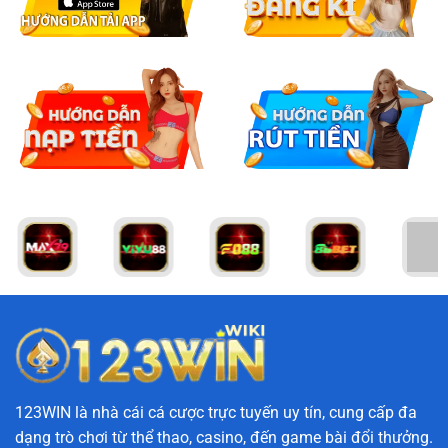
Giới thiệu nhà cái 123win.
Với nhiều năm kinh nghiệm hoạt động, nhà cái hiện
nay không chỉ tập trung phát triển tại thị trường Việt
Nam mà còn vươn ra các khu vực khác trong khu
vực châu Á. Điểm nổi bật của nhà cái chính là sự kết
hợp hài hòa giữa các công nghệ tiên tiến và đội ngũ
chuyên nghiệp, giúp người chơi có những phút giây
giải trí tuyệt vời.
D
ù
b
ạ
n
là
ng
ười
c
h
ơi
mới
hay
đ
ã có
kinh nghiệm lâ
u
năm,
nền tảng l
u
ô
n man
g
đến
những d
ị
c
h
vụ t
ố
i ưu
v
ớ
i giao diện dễ sử dụng
và
n
h
iều tính năng tiệ
n
í
ch
.
Sự
mi
nh
b
ạc
h và cam
k
ết đ
ặ
t
qu
y
ề
n lợi của
ngư
ời
c
h
ơi
l
ên hàng đầ
u đã t
ạ
o
nên niềm tin và dan
h
ti
ếng
c
h
o nhà c
ái tro
ng suố
t thời gian qu
a.
123WIN là nhà cái cá cược trực tuyến uy tín, cung cấp đa
Các giấy phép hoạt động của 123win
dạng trò chơi từ thể thao, casino, đến game bài đổi thưởng.